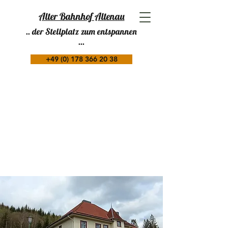
Alter Bahnhof Altenau
.. der Stellplatz zum entspannen
...
+49 (0) 178 366 20 38
g "Maja"
g "Maja"